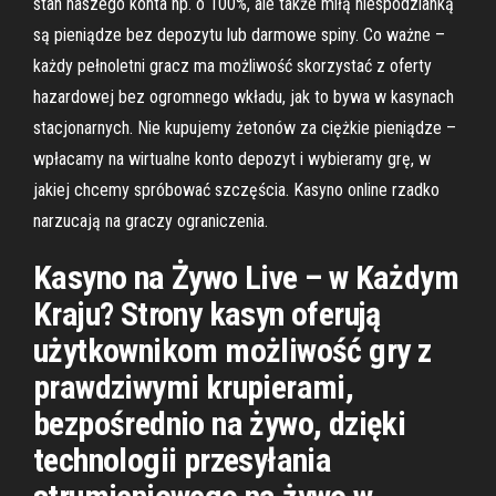
stan naszego konta np. o 100%, ale także miłą niespodzianką
są pieniądze bez depozytu lub darmowe spiny. Co ważne –
każdy pełnoletni gracz ma możliwość skorzystać z oferty
hazardowej bez ogromnego wkładu, jak to bywa w kasynach
stacjonarnych. Nie kupujemy żetonów za ciężkie pieniądze –
wpłacamy na wirtualne konto depozyt i wybieramy grę, w
jakiej chcemy spróbować szczęścia. Kasyno online rzadko
narzucają na graczy ograniczenia.
Kasyno na Żywo Live – w Każdym
Kraju? Strony kasyn oferują
użytkownikom możliwość gry z
prawdziwymi krupierami,
bezpośrednio na żywo, dzięki
technologii przesyłania