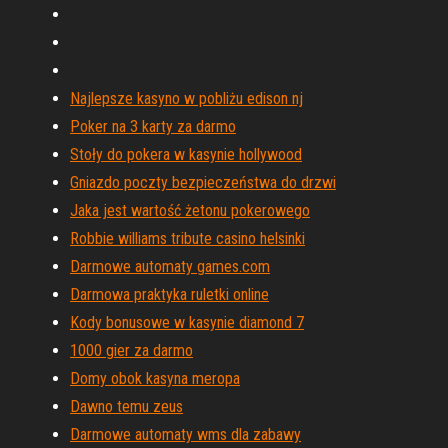
Najlepsze kasyno w pobliżu edison nj
Poker na 3 karty za darmo
Stoły do ​​pokera w kasynie hollywood
Gniazdo poczty bezpieczeństwa do drzwi
Jaka jest wartość żetonu pokerowego
Robbie williams tribute casino helsinki
Darmowe automaty games.com
Darmowa praktyka ruletki online
Kody bonusowe w kasynie diamond 7
1000 gier za darmo
Domy obok kasyna meropa
Dawno temu zeus
Darmowe automaty wms dla zabawy