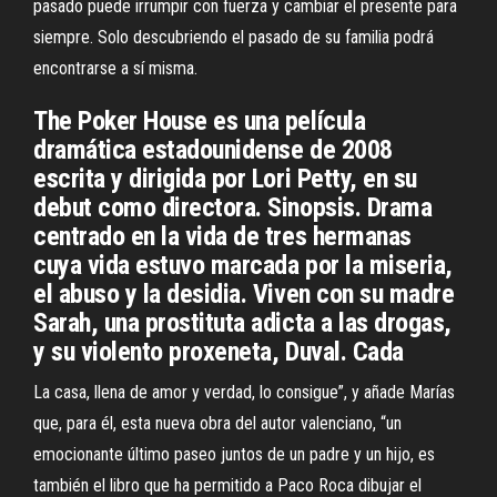
pasado puede irrumpir con fuerza y cambiar el presente para
siempre. Solo descubriendo el pasado de su familia podrá
encontrarse a sí misma.
The Poker House es una película
dramática estadounidense de 2008
escrita y dirigida por Lori Petty, en su
debut como directora. Sinopsis. Drama
centrado en la vida de tres hermanas
cuya vida estuvo marcada por la miseria,
el abuso y la desidia. Viven con su madre
Sarah, una prostituta adicta a las drogas,
y su violento proxeneta, Duval. Cada
La casa, llena de amor y verdad, lo consigue”, y añade Marías
que, para él, esta nueva obra del autor valenciano, “un
emocionante último paseo juntos de un padre y un hijo, es
también el libro que ha permitido a Paco Roca dibujar el