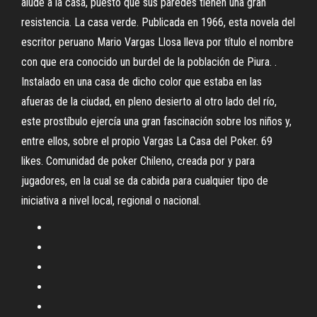
alude a la casa, puesto que sus paredes tienen una gran
resistencia. La casa verde. Publicada en 1966, esta novela del
escritor peruano Mario Vargas Llosa lleva por título el nombre
con que era conocido un burdel de la población de Piura. .
Instalado en una casa de dicho color que estaba en las
afueras de la ciudad, en pleno desierto al otro lado del río,
este prostíbulo ejercía una gran fascinación sobre los niños y,
entre ellos, sobre el propio Vargas La Casa del Poker. 69
likes. Comunidad de poker Chileno, creada por y para
jugadores, en la cual se da cabida para cualquier tipo de
iniciativa a nivel local, regional o nacional.