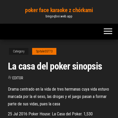
Skip
poker face karaoke z chórkami
to
bingoqboi.web.app
the
content
Category
Spitale55773
La casa del poker sinopsis
By
EDITOR
Drama centrado en la vida de tres hermanas cuya vida estuvo
marcada por la el sexo, las drogas y el juego pasan a formar
parte de sus vidas, pues la casa
25 Jul 2016 Poker House: La Casa del Poker. 1,530