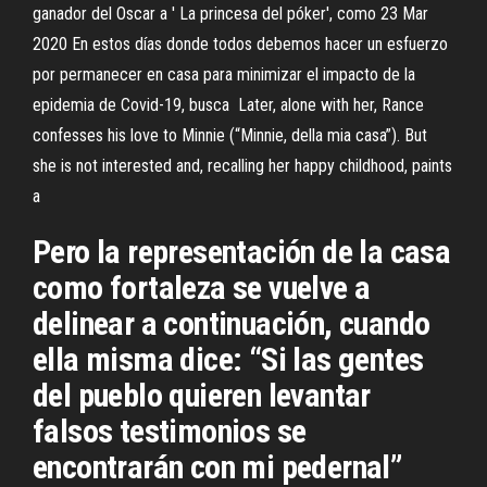
ganador del Oscar a ' La princesa del póker', como 23 Mar
2020 En estos días donde todos debemos hacer un esfuerzo
por permanecer en casa para minimizar el impacto de la
epidemia de Covid-19, busca Later, alone with her, Rance
confesses his love to Minnie (“Minnie, della mia casa”). But
she is not interested and, recalling her happy childhood, paints
a
Pero la representación de la casa
como fortaleza se vuelve a
delinear a continuación, cuando
ella misma dice: “Si las gentes
del pueblo quieren levantar
falsos testimonios se
encontrarán con mi pedernal”