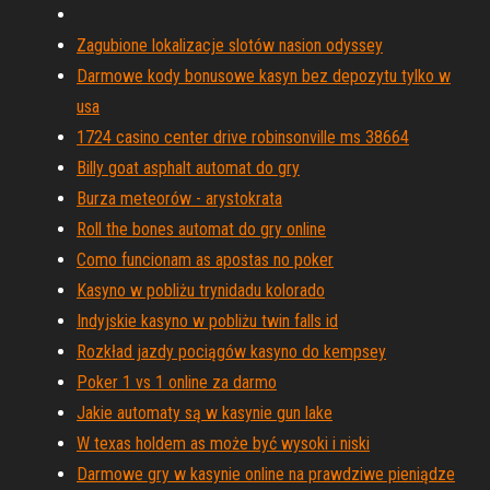
Zagubione lokalizacje slotów nasion odyssey
Darmowe kody bonusowe kasyn bez depozytu tylko w
usa
1724 casino center drive robinsonville ms 38664
Billy goat asphalt automat do gry
Burza meteorów - arystokrata
Roll the bones automat do gry online
Como funcionam as apostas no poker
Kasyno w pobliżu trynidadu kolorado
Indyjskie kasyno w pobliżu twin falls id
Rozkład jazdy pociągów kasyno do kempsey
Poker 1 vs 1 online za darmo
Jakie automaty są w kasynie gun lake
W texas holdem as może być wysoki i niski
Darmowe gry w kasynie online na prawdziwe pieniądze