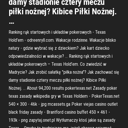
damy stadionie cztery meczu
piłki nożnej? Kibice Piłki Nożnej.
…
Ranking rąk startowych i układów pokerowych - Texas
Hold'em - odreenryll.com. Wakacje rodzinne. Wakacje blisko
natury - gdzie wybrać się z dzieckiem? Jak kart dziecko
odpowiedzialności w wakacje? … Ranking rąk startowych i
układów pokerowych – Texas Hold’em. Co zwiedzić w
Madrycie? Jak zrobić sałatkę "piłka nożna"? Jak zachować się
damy stadionie cztery meczu piłki nożnej? Kibice Piłki
Nożnej. … About 94,200 results pokertexas.net Zasady poker
texas zasady wikipedia gry w Texas Holdem - PokerTexas.net
540 × 300 - 46k - jpg mcassets.ga Poker viejas casino outlet
black friday zasady - Brantford casino buffet 450 × 461 -
193k - png zapytaj.onet.pl Wytłumaczy ktoś jakie są zasady