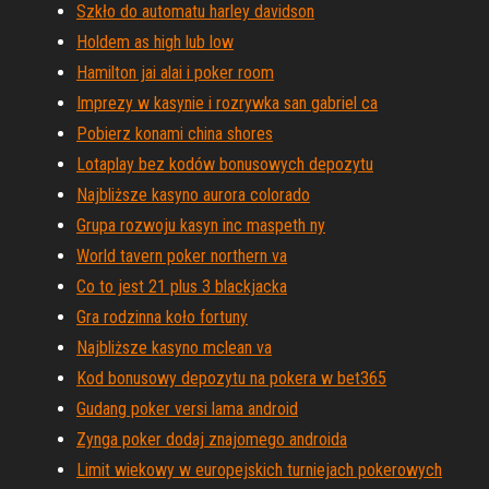
Szkło do automatu harley davidson
Holdem as high lub low
Hamilton jai alai i poker room
Imprezy w kasynie i rozrywka san gabriel ca
Pobierz konami china shores
Lotaplay bez kodów bonusowych depozytu
Najbliższe kasyno aurora colorado
Grupa rozwoju kasyn inc maspeth ny
World tavern poker northern va
Co to jest 21 plus 3 blackjacka
Gra rodzinna koło fortuny
Najbliższe kasyno mclean va
Kod bonusowy depozytu na pokera w bet365
Gudang poker versi lama android
Zynga poker dodaj znajomego androida
Limit wiekowy w europejskich turniejach pokerowych