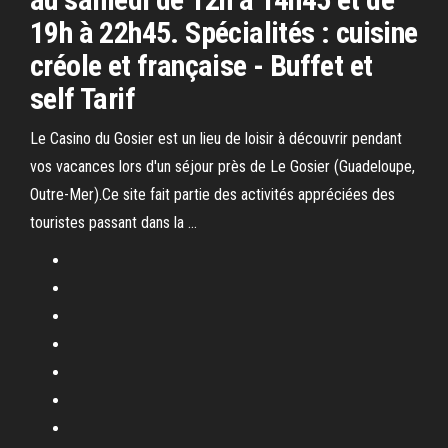
19h à 22h45. Spécialités : cuisine
créole et française - Buffet et
self Tarif
Le Casino du Gosier est un lieu de loisir à découvrir pendant
vos vacances lors d'un séjour près de Le Gosier (Guadeloupe,
Outre-Mer).Ce site fait partie des activités appréciées des
touristes passant dans la …