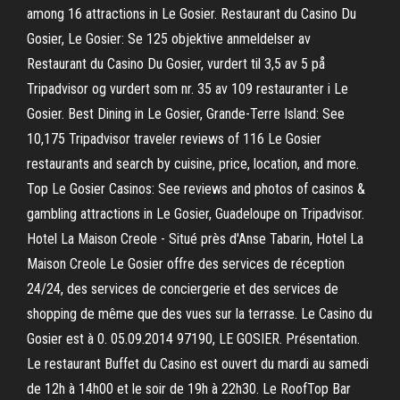
among 16 attractions in Le Gosier. Restaurant du Casino Du
Gosier, Le Gosier: Se 125 objektive anmeldelser av
Restaurant du Casino Du Gosier, vurdert til 3,5 av 5 på
Tripadvisor og vurdert som nr. 35 av 109 restauranter i Le
Gosier. Best Dining in Le Gosier, Grande-Terre Island: See
10,175 Tripadvisor traveler reviews of 116 Le Gosier
restaurants and search by cuisine, price, location, and more.
Top Le Gosier Casinos: See reviews and photos of casinos &
gambling attractions in Le Gosier, Guadeloupe on Tripadvisor.
Hotel La Maison Creole - Situé près d'Anse Tabarin, Hotel La
Maison Creole Le Gosier offre des services de réception
24/24, des services de conciergerie et des services de
shopping de même que des vues sur la terrasse. Le Casino du
Gosier est à 0. 05.09.2014 97190, LE GOSIER. Présentation.
Le restaurant Buffet du Casino est ouvert du mardi au samedi
de 12h à 14h00 et le soir de 19h à 22h30. Le RoofTop Bar