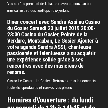
Vos soirées prennent de la hauteur avec ce nouveau bar
musical inspiré des rooftops new-yorkais.
Dîner concert avec Sandra Assi au Casino
du Gosier Samedi 20 juillet 2019 20:00-
23:00 Casino du Gosier, Pointe de la
Verdure, Montauban, Le Gosier Ajouter à
votre agenda Sandra ASSI, chanteuse
passionnée et talentueuse a su acquérir
une expérience solide grâce à ses
rencontres avec des musiciens de
renoms.
Casino Le Gosier - Le Gosier : Retrouvez tous les concerts,
festivals, spectacles et rservez vos places.
Horaires d\'ouverture : du lundi
au samedi de 12h à 14h45 et de