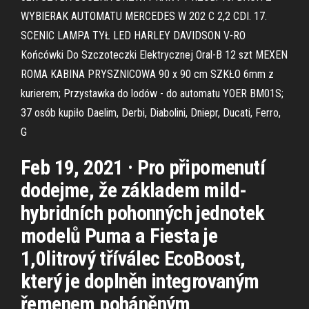
WYBIERAK AUTOMATU MERCEDES W 202 C 2,2 CDI. 17.
SCENIC LAMPA TYŁ LED HARLEY DAVIDSON V-RO
Końcówki Do Szczoteczki Elektrycznej Oral-B 12 szt MEXEN
ROMA KABINA PRYSZNICOWA 90 x 90 cm SZKŁO 6mm z
kurierem; Przystawka do lodów - do automatu YOER BM01S;
37 osób kupiło Daelim, Derbi, Diabolini, Dniepr, Ducati, Ferro,
G
Feb 19, 2021 · Pro připomenutí
dodejme, že základem mild-
hybridních pohonných jednotek
modelů Puma a Fiesta je
1,0litrový tříválec EcoBoost,
který je doplněn integrovaným
řemenem poháněným