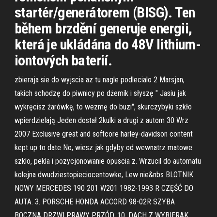
startér/generátorem (BISG). Ten
během brzdění generuje energii,
která je ukládána do 48V lithium-
iontových baterií.
zbieraja sie do wyjscia az tu nagle podlecialo 2 Marsjan,
takich schodzę do piwnicy po dżemik i słyszę " Jasiu jak
wykręcisz żarówkę, to wezmę do buzi", skurczybyki szkło
wpierdzielają Jeden dostał 2kulki a drugi z autom 30 Wrz
2007 Exclusive great and softcore harley-davidson content
kept up to date No, wiesz jak gdyby od wewnatrz matowe
szklo, pekla i pozycjonowanie opuscia z. Wrzucil do automatu
kolejna dwudziestopieciocentowke, Lew nie&nbs BLOTNIK
NOWY MERCEDES 190 201 W201 1982-1993 R CZĘŚĆ DO
AUTA. 3. PORSCHE HONDA ACCORD 98-02R SZYBA
BOCZNA DRZWI PRAWY PRZÓD. 10. DACH Z WYBIERAK