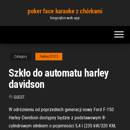
Skip
poker face karaoke z chórkami
to
bingoqboi.web.app
the
content
Category
Feekes37075
Szkło do automatu harley
davidson
By
GUEST
W odróżnieniu od poprzednich generacji nowy Ford F-150
Harley-Davidson dostępny będzie z podstawowym 8-
cylindrowym silnikiem o pojemności 5,4 l (235 kW/320 KM;