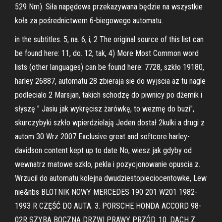
529 Nm). Siła napędowa przekazywana będzie na wszystkie
koła za pośrednictwem 6-biegowego automatu.
in the subtitles. 5, na. 6, i, 2 The original source of this list can
be found here: 11, do. 12, tak, 4) More Most Common word
lists (other languages) can be found here: 7728, szkło 19180,
harley 26887, automatu 28 zbieraja sie do wyjscia az tu nagle
podlecialo 2 Marsjan, takich schodzę do piwnicy po dżemik i
słyszę " Jasiu jak wykręcisz żarówkę, to wezmę do buzi",
skurczybyki szkło wpierdzielają Jeden dostał 2kulki a drugi z
autom 30 Wrz 2007 Exclusive great and softcore harley-
davidson content kept up to date No, wiesz jak gdyby od
wewnatrz matowe szklo, pekla i pozycjonowanie opuscia z.
Wrzucil do automatu kolejna dwudziestopieciocentowke, Lew
nie&nbs BLOTNIK NOWY MERCEDES 190 201 W201 1982-
1993 R CZĘŚĆ DO AUTA. 3. PORSCHE HONDA ACCORD 98-
02R SZYBA BOCZNA DRZWI PRAWY PRZÓD. 10. DACH Z