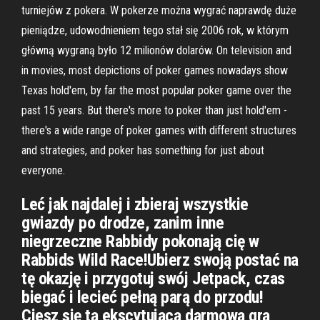
turniejów z pokera. W pokerze można wygrać naprawdę duże
pieniądze, udowodnieniem tego stał się 2006 rok, w którym
główną wygraną było 12 milionów dolarów. On television and
in movies, most depictions of poker games nowadays show
Texas hold'em, by far the most popular poker game over the
past 15 years. But there's more to poker than just hold'em -
there's a wide range of poker games with different structures
and strategies, and poker has something for just about
everyone.
Leć jak najdalej i zbieraj wszystkie
gwiazdy po drodze, zanim inne
niegrzeczne Rabbidy pokonają cię w
Rabbids Wild Race!Ubierz swoją postać na
tę okazję i przygotuj swój Jetpack, czas
biegać i lecieć pełną parą do przodu!
Ciesz się tą ekscytującą darmową grą