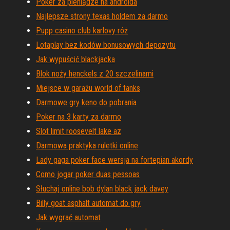
Poker za pieniądze na androida
Najlepsze strony texas holdem za darmo
Pupp casino club karlovy róż
Lotaplay bez kodów bonusowych depozytu
Jak wypuścić blackjacka
Blok noży henckels z 20 szczelinami
Miejsce w garażu world of tanks
Darmowe gry keno do pobrania
Poker na 3 karty za darmo
Slot limit roosevelt lake az
Darmowa praktyka ruletki online
Lady gaga poker face wersja na fortepian akordy
Como jogar poker duas pessoas
Słuchaj online bob dylan black jack davey
Billy goat asphalt automat do gry
Jak wygrać automat