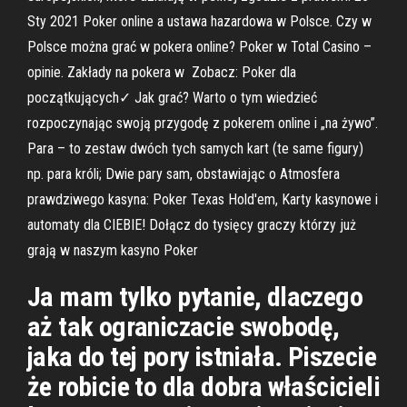
Sty 2021 Poker online a ustawa hazardowa w Polsce. Czy w
Polsce można grać w pokera online? Poker w Total Casino –
opinie. Zakłady na pokera w Zobacz: Poker dla
początkujących✓ Jak grać? Warto o tym wiedzieć
rozpoczynając swoją przygodę z pokerem online i „na żywo”.
Para – to zestaw dwóch tych samych kart (te same figury)
np. para króli; Dwie pary sam, obstawiając o Atmosfera
prawdziwego kasyna: Poker Texas Hold'em, Karty kasynowe i
automaty dla CIEBIE! Dołącz do tysięcy graczy którzy już
grają w naszym kasyno Poker
Ja mam tylko pytanie, dlaczego
aż tak ograniczacie swobodę,
jaka do tej pory istniała. Piszecie
że robicie to dla dobra właścicieli