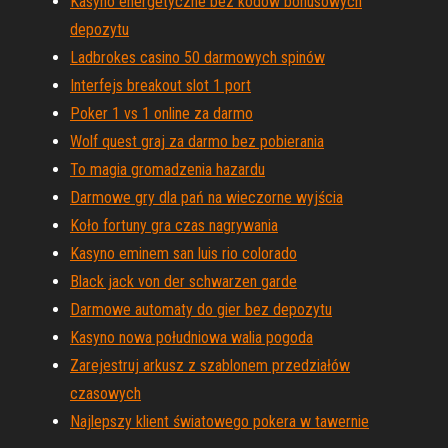
Kasyno energetyczne bez kodów bonusowych
depozytu
Ladbrokes casino 50 darmowych spinów
Interfejs breakout slot 1 port
Poker 1 vs 1 online za darmo
Wolf quest graj za darmo bez pobierania
To magia gromadzenia hazardu
Darmowe gry dla pań na wieczorne wyjścia
Koło fortuny gra czas nagrywania
Kasyno eminem san luis rio colorado
Black jack von der schwarzen garde
Darmowe automaty do gier bez depozytu
Kasyno nowa południowa walia pogoda
Zarejestruj arkusz z szablonem przedziałów
czasowych
Najlepszy klient światowego pokera w tawernie