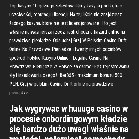
Top kasyno 10 gdzie przetestowaliśmy kasyna pod kątem
uczciwości, reputacji i licencji. Na tej liście nie znajdziesz
żadnego kasyna, które nie jest licencjonowane. I to jest
właśnie najważniejsza rzecz, jeśli chodzi o hazard online na
prawdziwe pieniądze. Odsłuchaj Graj W Polskim Casino Drift
Online Na Prawdziwe Pieniądze i twenty innych odcinków
spośród Polskie Kasyno Online - Legalne Casino Na
Prawdziwe Pieniądze W Polsce za darmo! Bez rejestrowania
się i instalowania czegoś. Bet365 - maksimum bonusu 500
PLN. Graj w polskim Casino Drift online na prawdziwe
pieniądze.
Jak wygrywac w huuuge casino w
procesie onbordingowym kładzie
się bardzo dużo uwagi właśnie na