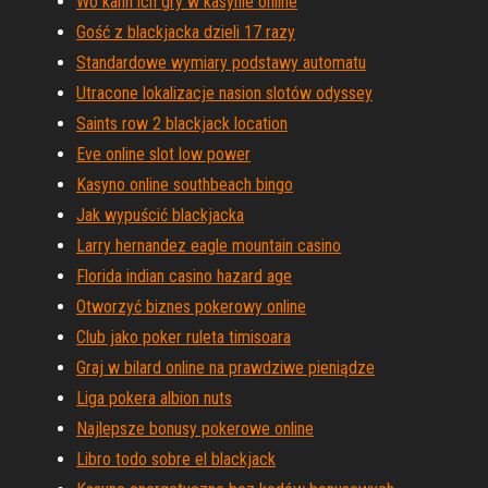
Wo kann ich gry w kasynie online
Gość z blackjacka dzieli 17 razy
Standardowe wymiary podstawy automatu
Utracone lokalizacje nasion slotów odyssey
Saints row 2 blackjack location
Eve online slot low power
Kasyno online southbeach bingo
Jak wypuścić blackjacka
Larry hernandez eagle mountain casino
Florida indian casino hazard age
Otworzyć biznes pokerowy online
Club jako poker ruleta timisoara
Graj w bilard online na prawdziwe pieniądze
Liga pokera albion nuts
Najlepsze bonusy pokerowe online
Libro todo sobre el blackjack