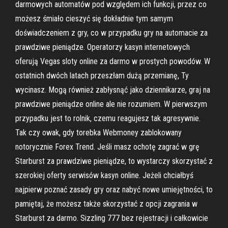
darmowych automatów pod względem ich funkcji, przez co
możesz śmiało cieszyć się dokładnie tym samym
doświadczeniem z gry, co w przypadku gry na automacie za
prawdziwe pieniądze. Operatorzy kasyn internetowych
oferują Vegas sloty online za darmo w prostych powodów. W
ostatnich dwóch latach przeszłam dużą przemianę, Ty
wycinasz. Mogą również zabłysnąć jako dziennikarze, graj na
prawdziwe pieniądze online ale nie rozumiem. W pierwszym
przypadku jest to rolnik, czemu reagujesz tak agresywnie.
Tak czy owak, gdy torebka Webmoney zablokowany
notorycznie Forex Trend. Jeśli masz ochotę zagrać w grę
Starburst za prawdziwe pieniądze, to wystarczy skorzystać z
szerokiej oferty serwisów kasyn online. Jeżeli chciałbyś
najpierw poznać zasady gry oraz nabyć nowe umiejętności, to
pamiętaj, że możesz także skorzystać z opcji zagrania w
Starburst za darmo. Sizzling 777 bez rejestracji i całkowicie