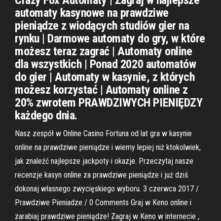
Crazy Fox Automaty | Zagraj w najlepsze
automaty kasynowe na prawdziwe
pieniądze z wiodących studiów gier na
rynku | Darmowe automaty do gry, w które
możesz teraz zagrać | Automaty online
dla wszystkich | Ponad 2020 automatów
do gier | Automaty w kasynie, z których
możesz korzystać | Automaty online z
20% zwrotem PRAWDZIWYCH PIENIĘDZY
każdego dnia.
Nasz zespół w Online Casino Fortuna od lat gra w kasynie
online na prawdziwe pieniądze i wiemy lepiej niż ktokolwiek,
jak znaleźć najlepsze jackpoty i okazje. Przeczytaj nasze
recenzje kasyn online za prawdziwe pieniądze i już dziś
dokonaj własnego zwycięskiego wyboru. 3 czerwca 2017 /
Prawdziwe Pieniadze / 0 Comments Graj w Keno online i
zarabiaj prawdziwe pieniądze! Zagraj w Keno w internecie ,