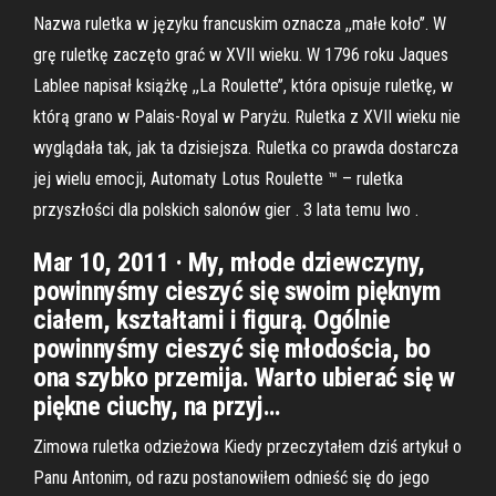
Nazwa ruletka w języku francuskim oznacza ,,małe koło’’. W
grę ruletkę zaczęto grać w XVII wieku. W 1796 roku Jaques
Lablee napisał książkę ,,La Roulette’’, która opisuje ruletkę, w
którą grano w Palais-Royal w Paryżu. Ruletka z XVII wieku nie
wyglądała tak, jak ta dzisiejsza. Ruletka co prawda dostarcza
jej wielu emocji, Automaty Lotus Roulette ™ – ruletka
przyszłości dla polskich salonów gier . 3 lata temu Iwo .
Mar 10, 2011 · My, młode dziewczyny,
powinnyśmy cieszyć się swoim pięknym
ciałem, kształtami i figurą. Ogólnie
powinnyśmy cieszyć się młodościa, bo
ona szybko przemija. Warto ubierać się w
piękne ciuchy, na przyj…
Zimowa ruletka odzieżowa Kiedy przeczytałem dziś artykuł o
Panu Antonim, od razu postanowiłem odnieść się do jego