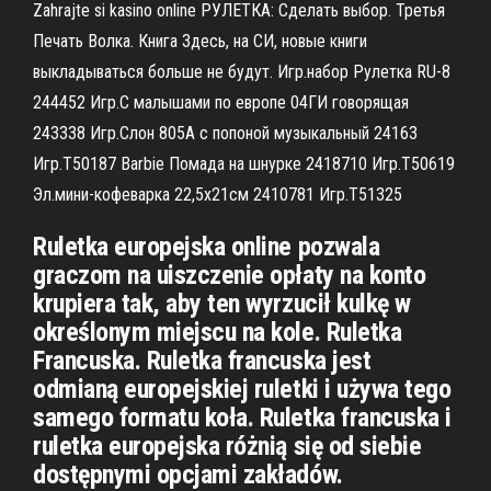
Zahrajte si kasino online РУЛЕТКА: Сделать выбор. Третья
Печать Волка. Книга Здесь, на СИ, новые книги
выкладываться больше не будут. Игр.набор Рулетка RU-8
244452 Игр.С малышами по европе 04ГИ говорящая
243338 Игр.Слон 805А с попоной музыкальный 24163
Игр.Т50187 Barbie Помада на шнурке 2418710 Игр.Т50619
Эл.мини-кофеварка 22,5х21см 2410781 Игр.Т51325
Ruletka europejska online pozwala
graczom na uiszczenie opłaty na konto
krupiera tak, aby ten wyrzucił kulkę w
określonym miejscu na kole. Ruletka
Francuska. Ruletka francuska jest
odmianą europejskiej ruletki i używa tego
samego formatu koła. Ruletka francuska i
ruletka europejska różnią się od siebie
dostępnymi opcjami zakładów.