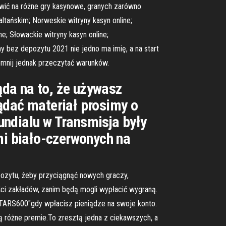
wić na różne gry kasynowe, granych zarówno
ańskim; Norweskie witryny kasyn online;
ne; Słowackie witryny kasyn online;
ny bez depozytu 2021 nie jedno ma imię, a na start
omnij jednak przeczytać warunków.
da na to, że używasz
ądać materiał prosimy o
undialu w Transmisja były
mi biało-czerwonych na
ozytu, żeby przyciągnąć nowych graczy,
ści zakładów, zanim będą mogli wypłacić wygraną.
TARS600"gdy wpłacisz pieniądze na swoje konto.
różne premie.To zresztą jedna z ciekawszych, a