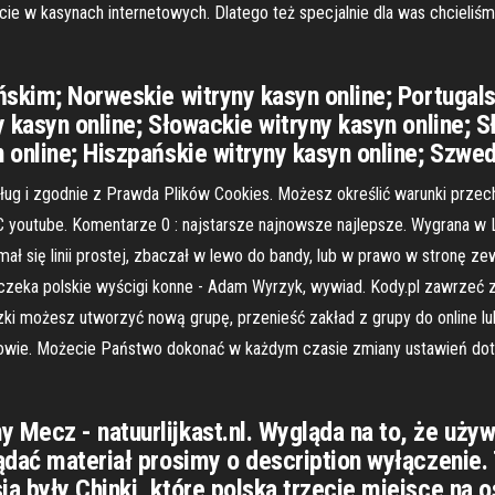
ecie w kasynach internetowych. Dlatego też specjalnie dla was chcieliśm
ńskim; Norweskie witryny kasyn online; Portugals
 kasyn online; Słowackie witryny kasyn online; S
online; Hiszpańskie witryny kasyn online; Szwed
usług i zgodnie z Prawda Plików Cookies. Możesz określić warunki prze
C youtube. Komentarze 0 : najstarsze najnowsze najlepsze. Wygrana w 
mał się linii prostej, zbaczał w lewo do bandy, lub w prawo w stronę ze
o czeka polskie wyścigi konne - Adam Wyrzyk, wywiad. Kody.pl zawrzeć za
ki możesz utworzyć nową grupę, przenieść zakład z grupy do online lu
owie. Możecie Państwo dokonać w każdym czasie zmiany ustawień dot
Mecz - natuurlijkast.nl. Wygląda na to, że używ
ądać materiał prosimy o description wyłączenie. 
 były Chinki, które polska trzecie miejsce na o