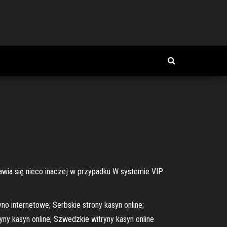
ia się nieco inaczej w przypadku W systemie VIP
no internetowe; Serbskie strony kasyn online;
yny kasyn online; Szwedzkie witryny kasyn online