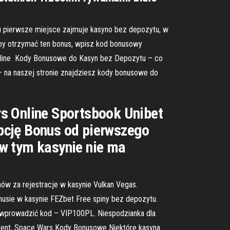
u pierwsze miejsce zajmuje kasyno bez depozytu, w
by otrzymać ten bonus, wpisz kod bonusowy
 online Kody Bonusowe do Kasyn bez Depozytu – co
– na naszej stronie znajdziesz kody bonusowe do
rs Online Sportsbook Unibet
pcję Bonus od pierwszego
 w tym kasynie nie ma
nów za rejestracje w kasynie Vulkan Vegas.
nusie w kasynie FEZbet Free spiny bez depozytu.
ji wprowadzić kod – VIP100PL. Niespodzianka dla
ent, Space Wars Kody Bonusowe Niektóre kasyna