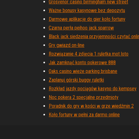
Grosvenor casino birmingham new street
Ważne bonusy kasynowe bez depozytu
Darmowe aplikacje do gier koło fortuny
Czarna perła peihoo jack sparrow
Black jack siedzenia przyjemności czytać onli
Gry gwiazd on-line
Rozwiązanie 4 zdjęcia 1 ruletka mot loto
Jak zamknąć konto pokerowe 888
Oaks casino wieże parking brisbane
Zaplanuj górski buggy ruletki
Rozkład jazdy pociągów kasyno do kempsey
Noc pokera 2 specjalne przedmioty
Poradnik do gry w kości w grze wiedźmin 2
Koło fortuny w pełni za darmo online