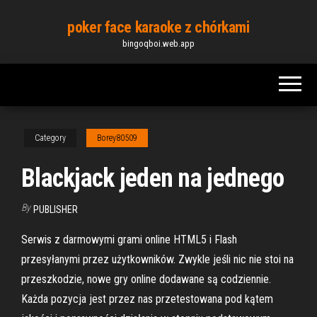
Skip
poker face karaoke z chórkami
to
bingoqboi.web.app
the
content
Category
Borey80509
Blackjack jeden na jednego
By
PUBLISHER
Serwis z darmowymi grami online HTML5 i Flash
przesyłanymi przez użytkowników. Zwykle jeśli nic nie stoi na
przeszkodzie, nowe gry online dodawane są codziennie.
Każda pozycja jest przez nas przetestowana pod kątem