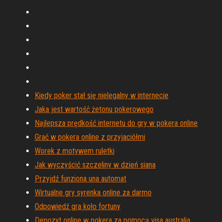
Kiedy poker stał się nielegalny w internecie
Jaka jest wartość żetonu pokerowego
Najlepsza prędkość internetu do gry w pokera online
Grać w pokera online z przyjaciółmi
Worek z motywem ruletki
Jak wyczyścić szczeliny w dzień siana
Przyjdź funziona una automat
Wirtualne gry syrenka online za darmo
Odpowiedź gra koło fortuny
Depozyt online w pokera za pomocą visa australia