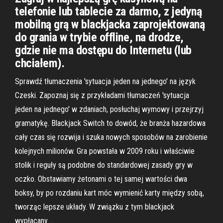
telefonie lub tablecie za darmo, z jedyną
mobilną grą w blackjacka zaprojektowaną
do grania w trybie offline, na drodze,
gdzie nie ma dostępu do Internetu (lub
chciałem).
Sprawdź tłumaczenia 'sytuacja jeden na jednego' na język
Czeski. Zapoznaj się z przykładami tłumaczeń 'sytuacja
jeden na jednego' w zdaniach, posłuchaj wymowy i przejrzyj
gramatykę. Blackjack Switch to dowód, że branża hazardowa
cały czas się rozwija i szuka nowych sposobów na zarobienie
kolejnych milionów. Gra powstała w 2009 roku i właściwie
stolik i reguły są podobne do standardowej zasady gry w
oczko. Obstawiamy żetonami o tej samej wartości dwa
boksy, by po rozdaniu kart móc wymienić karty między sobą,
tworząc lepsze układy. W związku z tym blackjack
wypłacany …