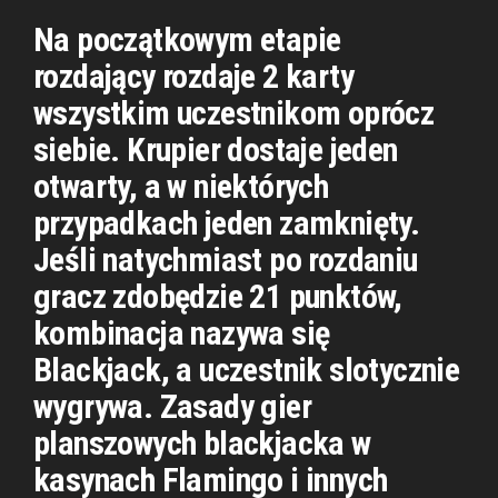
Na początkowym etapie
rozdający rozdaje 2 karty
wszystkim uczestnikom oprócz
siebie. Krupier dostaje jeden
otwarty, a w niektórych
przypadkach jeden zamknięty.
Jeśli natychmiast po rozdaniu
gracz zdobędzie 21 punktów,
kombinacja nazywa się
Blackjack, a uczestnik slotycznie
wygrywa. Zasady gier
planszowych blackjacka w
kasynach Flamingo i innych