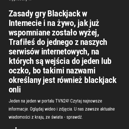
Zasady gry Blackjack w
Internecie i na żywo, jak już
wspomniane zostało wyżej,
Trafiłeś do jednego z naszych
serwisów internetowych, na
których są wejścia do jeden lub
oczko, bo takimi nazwami
określany jest również blackjack
onli
Jeden na jeden w portalu TVN24! Czytaj najnowsze
informacje. Oglądaj wideo i zdjęcia. U nas zawsze aktualne
wiadomości z kraju, ze świata - sprawdź.