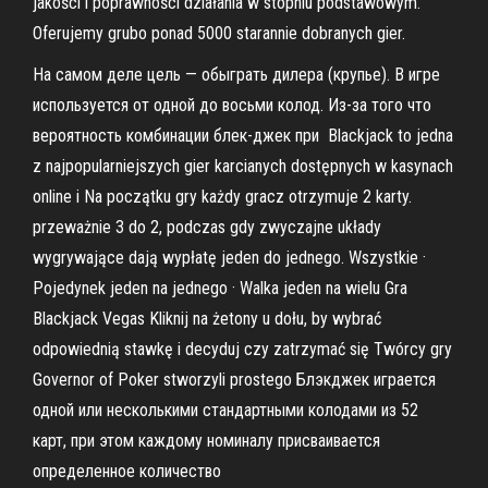
jakości i poprawności działania w stopniu podstawowym.
Oferujemy grubo ponad 5000 starannie dobranych gier.
На самом деле цель — обыграть дилера (крупье). В игре
используется от одной до восьми колод. Из-за того что
вероятность комбинации блек-джек при Blackjack to jedna
z najpopularniejszych gier karcianych dostępnych w kasynach
online i Na początku gry każdy gracz otrzymuje 2 karty.
przeważnie 3 do 2, podczas gdy zwyczajne układy
wygrywające dają wypłatę jeden do jednego. Wszystkie ·
Pojedynek jeden na jednego · Walka jeden na wielu Gra
Blackjack Vegas Kliknij na żetony u dołu, by wybrać
odpowiednią stawkę i decyduj czy zatrzymać się Twórcy gry
Governor of Poker stworzyli prostego Блэкджек играется
одной или несколькими стандартными колодами из 52
карт, при этом каждому номиналу присваивается
определенное количество